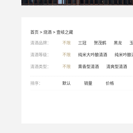
首页
>
烧酒
>
壹岐之藏
清酒品牌：
不限
三冠
贺茂鹤
黑龙
清酒等级：
不限
纯米大吟酿清酒
纯米吟酿
清酒类型：
不限
熏香型清酒
清爽型清酒
排序：
默认
销量
价格