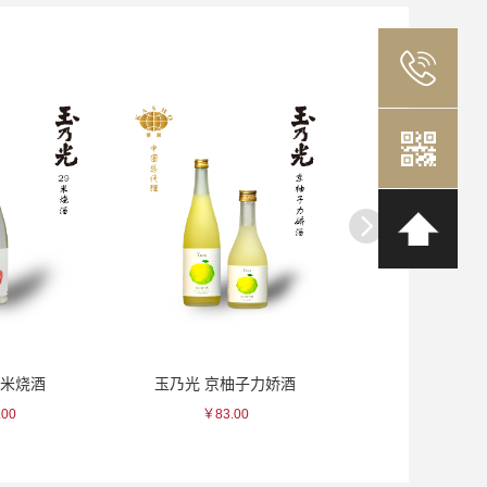
 京柚子力娇酒
出羽樱 桃子力娇酒
小正 竹
￥83.00
￥253.00
￥1