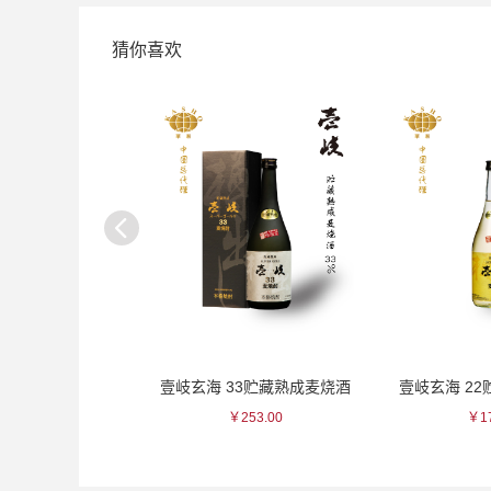
猜你喜欢
海 33贮藏熟成麦烧酒
壹岐玄海 22贮藏熟成麦烧酒
黄樱 
￥253.00
￥176.00