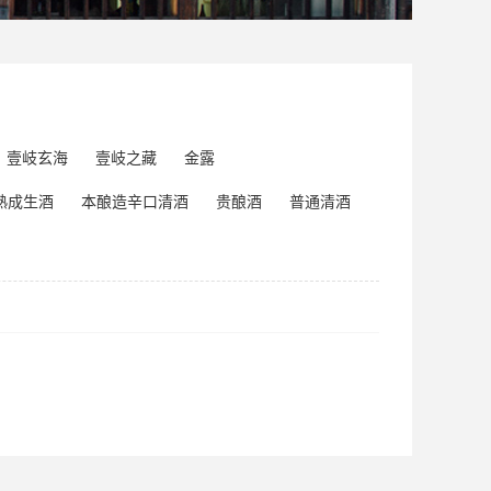
壹岐玄海
壹岐之藏
金露
熟成生酒
本酿造辛口清酒
贵酿酒
普通清酒