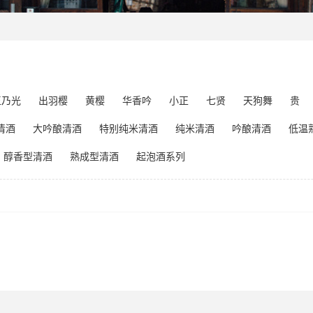
玉乃光
出羽樱
黄樱
华香吟
小正
七贤
天狗舞
贵
清酒
大吟酿清酒
特别纯米清酒
纯米清酒
吟酿清酒
低温
醇香型清酒
熟成型清酒
起泡酒系列