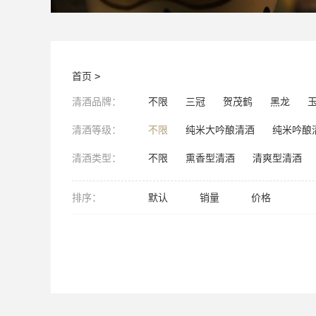
首页
>
清酒品牌：
不限
三冠
贺茂鹤
黑龙
清酒等级：
不限
纯米大吟酿清酒
纯米吟酿
清酒类型：
不限
熏香型清酒
清爽型清酒
排序：
默认
销量
价格