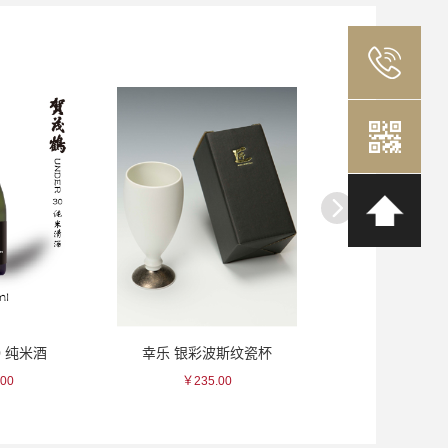
0 纯米酒
幸乐 银彩波斯纹瓷杯
黑龙 纯米
00
￥235.00
￥1760.0