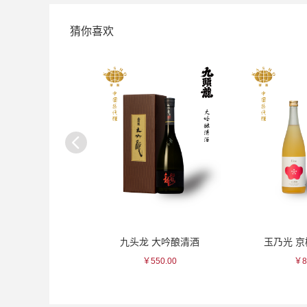
猜你喜欢
 蓝花纹瓷杯
九头龙 大吟酿清酒
玉乃光 
115.00
￥550.00
￥8