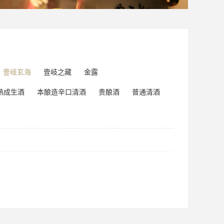
壹岐玄海
壹岐之藏
金露
熟成生酒
本酿造辛口清酒
贵酿酒
普通清酒