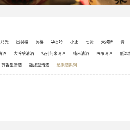
玉乃光
出羽樱
黄樱
华香吟
小正
七贤
天狗舞
贵
清酒
大吟酿清酒
特别纯米清酒
纯米清酒
吟酿清酒
低温
醇香型清酒
熟成型清酒
起泡酒系列