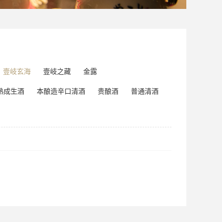
壹岐玄海
壹岐之藏
金露
熟成生酒
本酿造辛口清酒
贵酿酒
普通清酒