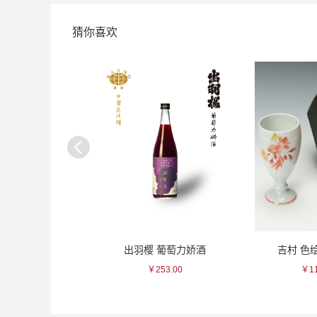
猜你喜欢
红色面削瓷杯
出羽樱 葡萄力娇酒
吉村 色
125.00
￥253.00
￥11