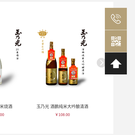
9米烧酒
玉乃光 酒鹏纯米大吟酿清酒
聖荣 白瓷
00
￥108.00
￥70.00