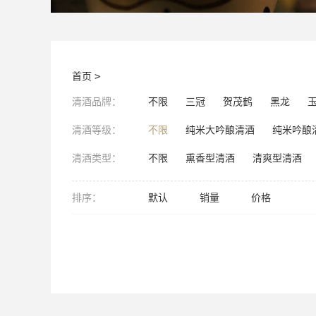
首页
>
清酒品牌：
不限
三冠
贺茂鹤
黑龙
清酒等级：
不限
纯米大吟酿清酒
纯米吟酿
清酒类型：
不限
熏香型清酒
清爽型清酒
排序：
默认
销量
价格