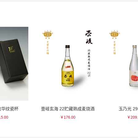
绘华纹瓷杯
壹岐玄海 22贮藏熟成麦烧酒
玉乃光 2
5.00
￥176.00
￥209.