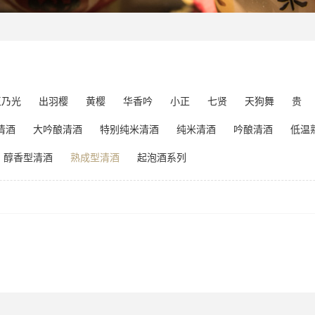
玉乃光
出羽樱
黄樱
华香吟
小正
七贤
天狗舞
贵
清酒
大吟酿清酒
特别纯米清酒
纯米清酒
吟酿清酒
低温
醇香型清酒
熟成型清酒
起泡酒系列